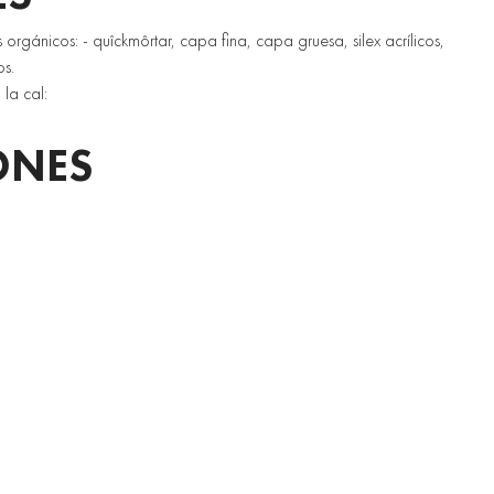
 orgánicos: - quîckmôrtar, capa fina, capa gruesa, silex acrílicos, 
os. 
 la cal:
ONES 