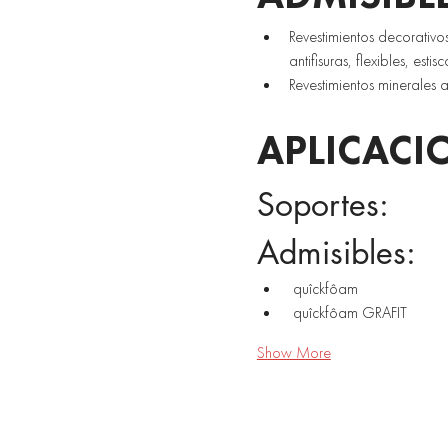
Revestimientos decorativos
antifisuras, flexibles, estisc
Revestimientos minerales a
APLICACI
Soportes: 
Admisibles:
 quîckfôam 
 quîckfôam GRAFIT 
Show More