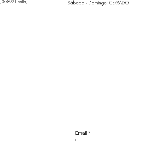
 30892 Librilla,
Sábado - Domingo: CERRADO
r
Email
*