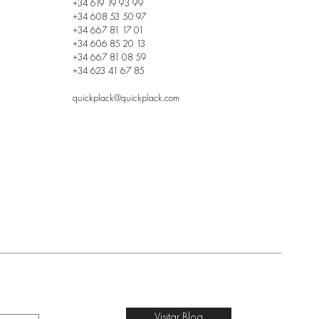
+34 619 19 93 99
+34 608 53 50 97
+34 667 81 17 01
+34 606 85 20 13
+34 667 81 08 59
+34 623 41 67 85
quickplack@quickplack.com
Visitar Blog