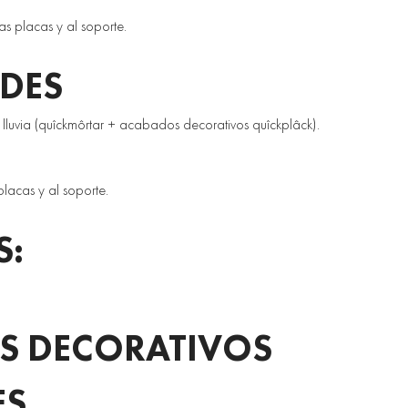
s placas y al soporte. 
DES 
luvia (quîckmôrtar + acabados decorativos quîckplâck). 
placas y al soporte.
S:
 DECORATIVOS 
ES