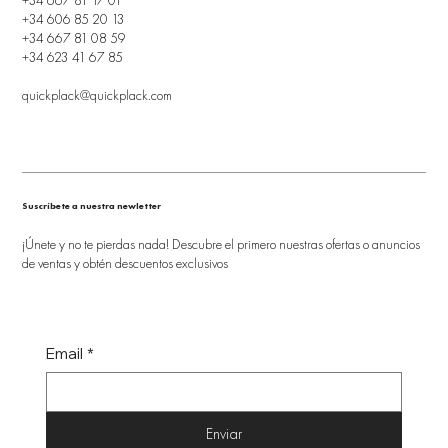
+34 606 85 20 13
+34 667 81 08 59
+34 623 41 67 85
quickplack@quickplack.com
Suscríbete a nuestra newletter
¡Únete y no te pierdas nada! Descubre el primero nuestras ofertas o anuncios
de ventas y obtén descuentos exclusivos
Email
*
Enviar