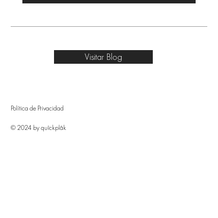
Visitar Blog
Política de Privacidad
© 2024 by quîckplâk