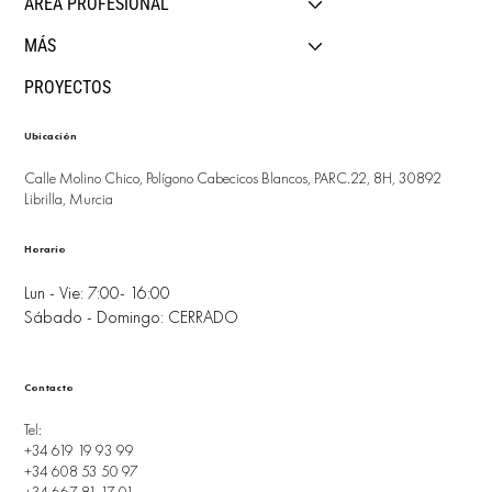
ÁREA PROFESIONAL
MÁS
PROYECTOS
Ubicación
Calle Molino Chico, Polígono Cabecicos Blancos, PARC.22, 8H, 30892
Librilla, Murcia
Horario
Lun - Vie: 7:00- 16:00
Sábado - Domingo: CERRADO
Contacto
Tel:
+34 619 19 93 99
+34 608 53 50 97
+34 667 81 17 01