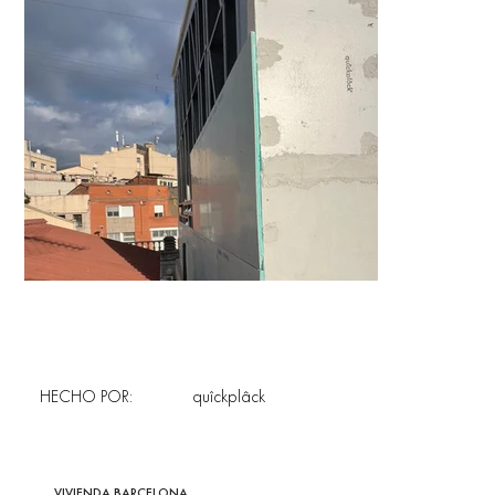
HECHO POR:
quîckplâck
VIVIENDA BARCELONA