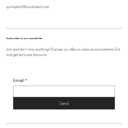
quickplack@quickplack.com
Subscribe to our newsletter
Join and don't miss anything! Discover our offers or sales announcements first
and get exclusive discounts
Email
*
Send