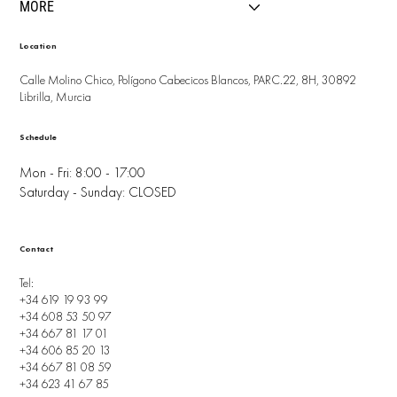
MORE
Location
Calle Molino Chico, Polígono Cabecicos Blancos, PARC.22, 8H, 30892
Librilla, Murcia
Schedule
Mon - Fri: 8:00 - 17:00
Saturday - Sunday: CLOSED
Contact
Tel:
+34 619 19 93 99
+34 608 53 50 97
+34 667 81 17 01
+34 606 85 20 13
+34 667 81 08 59
+34 623 41 67 85