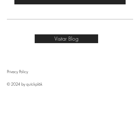
Visitar Blog
Privacy Policy
© 2024 by quîckplâk