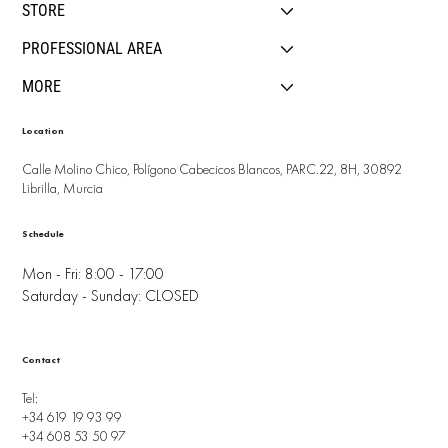
STORE
PROFESSIONAL AREA
MORE
Location
Calle Molino Chico, Polígono Cabecicos Blancos, PARC.22, 8H, 30892
Librilla, Murcia
Schedule
Mon - Fri: 8:00 - 17:00
Saturday - Sunday: CLOSED
Contact
Tel:
+34 619 19 93 99
+34 608 53 50 97