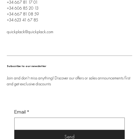
+34 667 81 17 01
+34 606 85 20 13
+34 667 81 08 59
+34 623 41 67 85
quickplack@quickplack.com
Subscribe to our newsletter
Join and don't miss anything! Discover our offers or sales announcements first
and get exclusive discounts
Email
*
Send