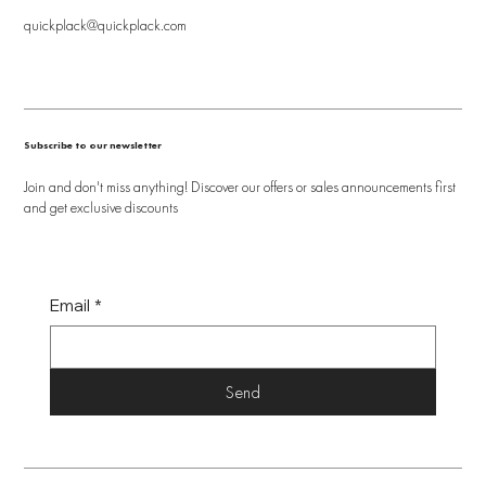
quickplack@quickplack.com
Subscribe to our newsletter
Join and don't miss anything! Discover our offers or sales announcements first
and get exclusive discounts
Email
*
Send