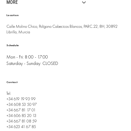
MORE
Location
Calle Molino Chico, Polígono Cabecicos Blancos, PARC.22, 8H, 30892
Librilla, Murcia
Schedule
Mon - Fri: 8:00 - 17:00
Saturday - Sunday: CLOSED
Contact
Tel:
+34 619 19 93 99
+34 608 53 50 97
+34 667 81 17 01
+34 606 85 20 13
+34 667 81 08 59
+34 623 41 67 85