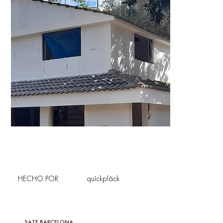
HECHO POR:
quîckplâck
SATE BARCELONA