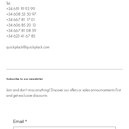
Tel:
+34 619 19 93 99
+34 608 53 50 97
+34 667 81 17 01
+34 606 85 20 13
+34 667 81 08 59
+34 623 41 67 85
quickplack@quickplack.com
Subscribe to our newsletter
Join and don't miss anything! Discover our offers or sales announcements first
and get exclusive discounts
Email
*