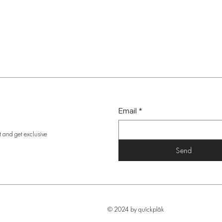
Email
*
t and get exclusive
Send
© 2024 by quîckplâk