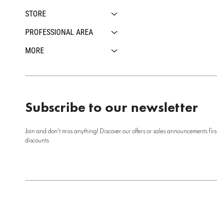
STORE
PROFESSIONAL AREA
MORE
Subscribe to our newsletter
Join and don't miss anything! Discover our offers or sales announcements firs
discounts