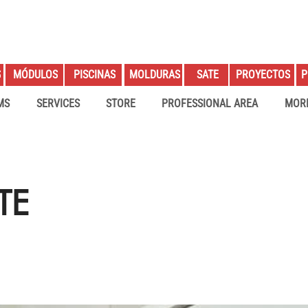
S
PROYECTOS
P
MÓDULOS
PISCINAS
MOLDURAS
SATE
MS
SERVICES
STORE
PROFESSIONAL AREA
MOR
TE