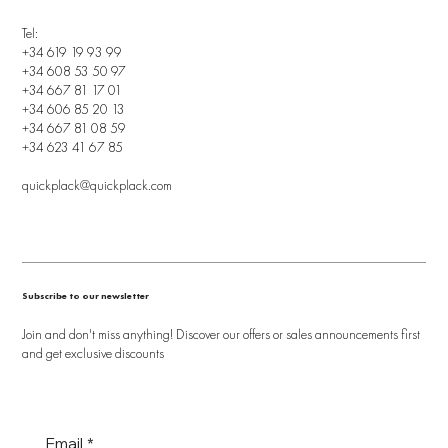
Tel:
+34 619 19 93 99
+34 608 53 50 97
+34 667 81 17 01
+34 606 85 20 13
+34 667 81 08 59
+34 623 41 67 85
quickplack@quickplack.com
Subscribe to our newsletter
Join and don't miss anything! Discover our offers or sales announcements first
and get exclusive discounts
Email
*