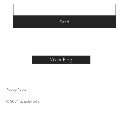
Send
Visitar Blog
Privacy Policy
© 2024 by quîckplâk