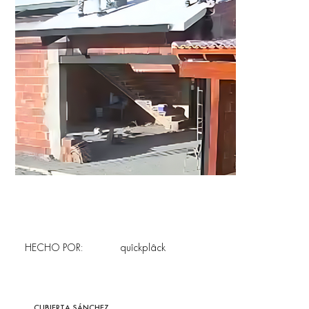
HECHO POR:
quîckplâck
CUBIERTA SÁNCHEZ