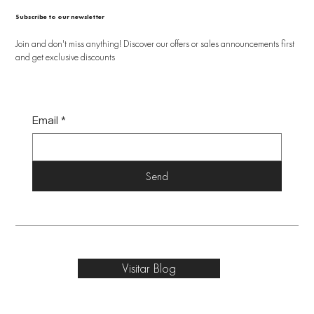
Subscribe to our newsletter
Join and don't miss anything! Discover our offers or sales announcements first
and get exclusive discounts
Email
*
Send
Visitar Blog