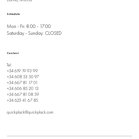
Schedule
Mon - Fri: 8:00 - 17:00
Saturday - Sunday: CLOSED
Contact
Tel:
+34 619 19 93 99
+34 608 53 50 97
+34 667 81 17 01
+34 606 85 20 13
+34 667 81 08 59
+34 623 41 67 85
quickplack@quickplack.com