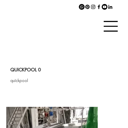
QUICKPOOL 0
quîckpool