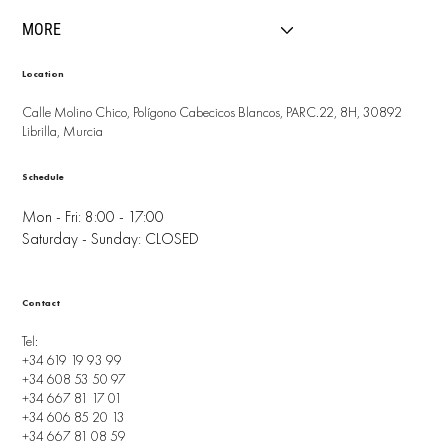
MORE
Location
Calle Molino Chico, Polígono Cabecicos Blancos, PARC.22, 8H, 30892
Librilla, Murcia
Schedule
Mon - Fri: 8:00 - 17:00
Saturday - Sunday: CLOSED
Contact
Tel:
+34 619 19 93 99
+34 608 53 50 97
+34 667 81 17 01
+34 606 85 20 13
+34 667 81 08 59