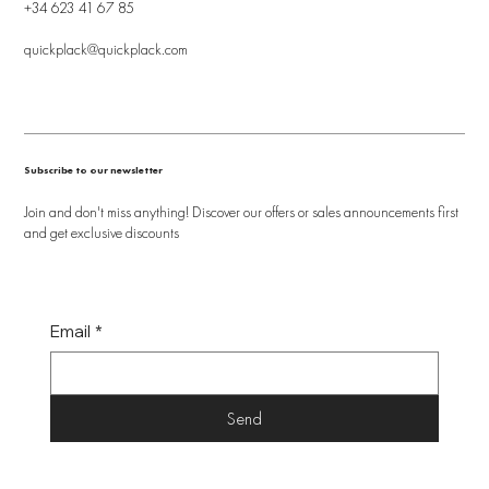
+34 623 41 67 85
quickplack@quickplack.com
Subscribe to our newsletter
Join and don't miss anything! Discover our offers or sales announcements first
and get exclusive discounts
Email
*
Send