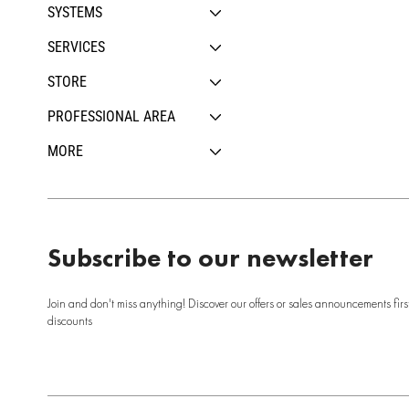
SYSTEMS
SERVICES
STORE
PROFESSIONAL AREA
MORE
Subscribe to our newsletter
Join and don't miss anything! Discover our offers or sales announcements firs
discounts