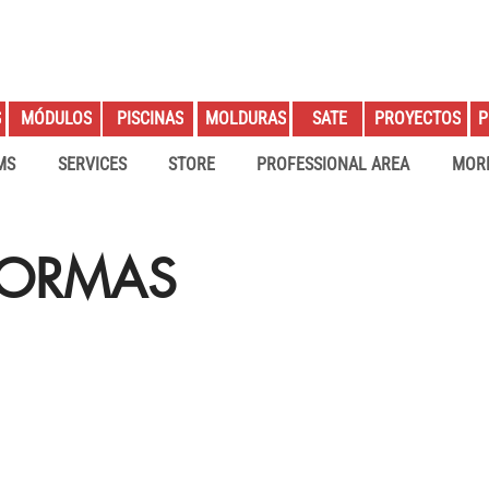
S
PROYECTOS
P
MÓDULOS
PISCINAS
MOLDURAS
SATE
MS
SERVICES
STORE
PROFESSIONAL AREA
MOR
FORMAS