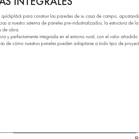
AS INTEGRALES
les quîckplâck para construir las paredes de su casa de campo, apostando
as a nuestro sistema de paneles pre-industrializados, la estructura de la
s de obra.
a y perfectamente integrada en el entorno rural, con el valor añadido 
ás de cómo nuestros paneles pueden adaptarse a todo tipo de proyecto
P