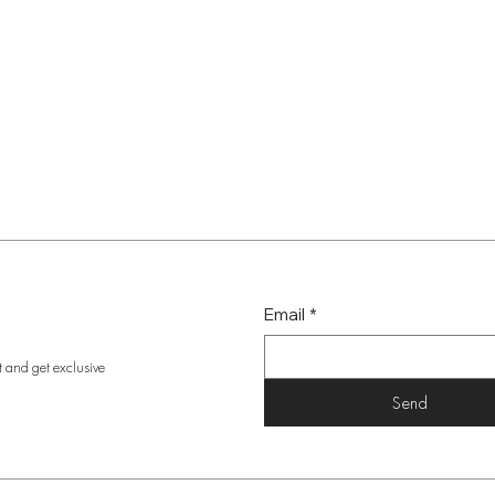
Email
*
t and get exclusive
Send