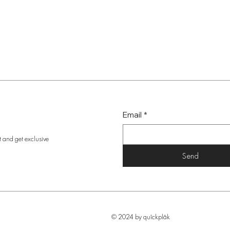
Email
*
t and get exclusive
Send
© 2024 by quîckplâk