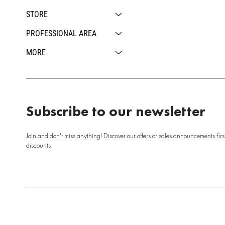
STORE
PROFESSIONAL AREA
MORE
Subscribe to our newsletter
Join and don't miss anything! Discover our offers or sales announcements firs
discounts