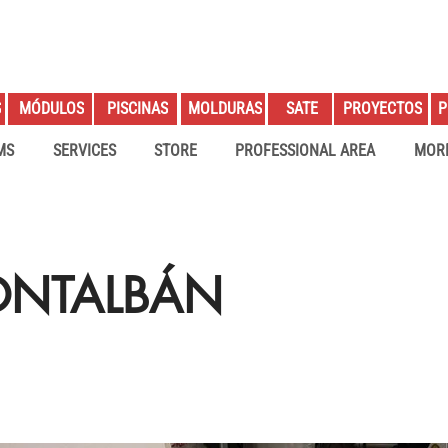
S
PROYECTOS
P
MÓDULOS
PISCINAS
MOLDURAS
SATE
MS
SERVICES
STORE
PROFESSIONAL AREA
MOR
ONTALBÁN