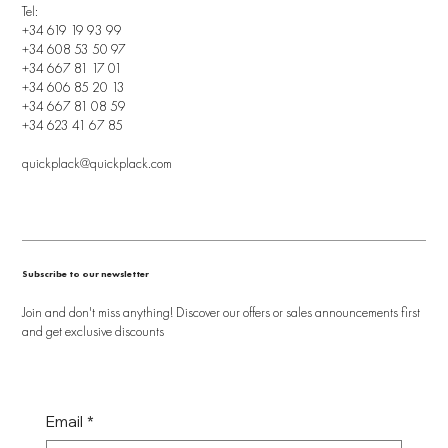
Tel:
+34 619 19 93 99
+34 608 53 50 97
+34 667 81 17 01
+34 606 85 20 13
+34 667 81 08 59
+34 623 41 67 85
quickplack@quickplack.com
Subscribe to our newsletter
Join and don't miss anything! Discover our offers or sales announcements first
and get exclusive discounts
Email
*