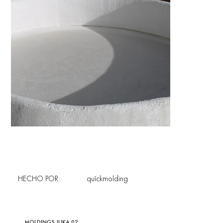
HECHO POR:
quîckmolding
MOLDINGS JUKA 02