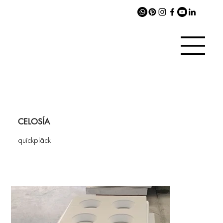
CELOSÍA
quîckplâck