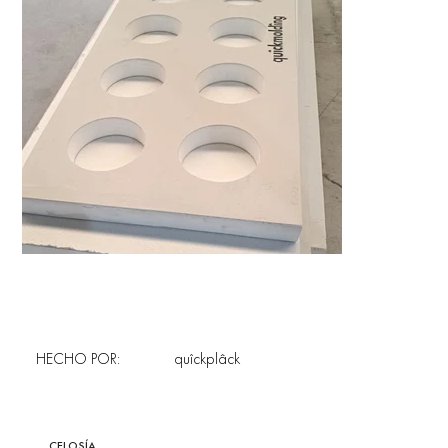
HECHO POR:
quîckplâck
CELOSÍA