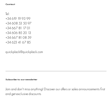
Contact
Tel:
+34 619 19 93 99
+34 608 53 50 97
+34 667 81 17 01
+34 606 85 20 13
+34 667 81 08 59
+34 623 41 67 85
quickplack@quickplack.com
Subscribe to our newsletter
Join and don't miss anything! Discover our offers or sales announcements first
and get exclusive discounts