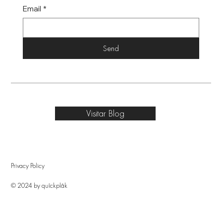
Email
*
Send
Visitar Blog
Privacy Policy
© 2024 by quîckplâk