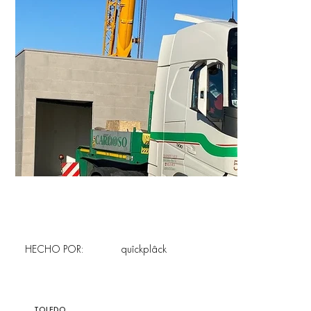
HECHO POR:
quîckplâck
TOLEDO