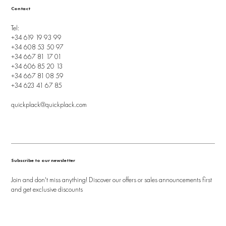
Contact
Tel:
+34 619 19 93 99
+34 608 53 50 97
+34 667 81 17 01
+34 606 85 20 13
+34 667 81 08 59
+34 623 41 67 85
quickplack@quickplack.com
Subscribe to our newsletter
Join and don't miss anything! Discover our offers or sales announcements first
and get exclusive discounts