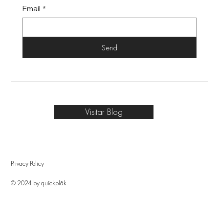
Email
*
Send
Visitar Blog
Privacy Policy
© 2024 by quîckplâk