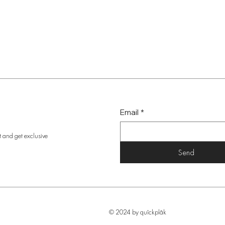
Email
*
t and get exclusive
Send
© 2024 by quîckplâk