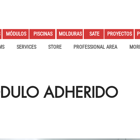
S
PROYECTOS
P
MÓDULOS
PISCINAS
MOLDURAS
SATE
MS
SERVICES
STORE
PROFESSIONAL AREA
MOR
DULO ADHERIDO