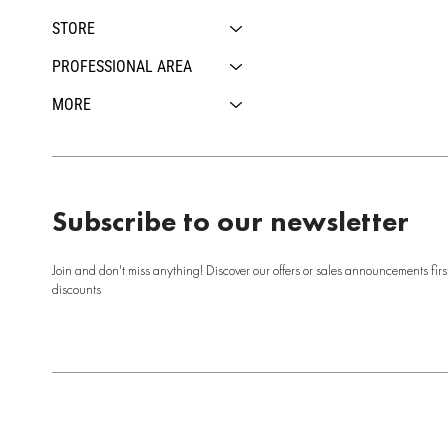
STORE
PROFESSIONAL AREA
MORE
Subscribe to our newsletter
Join and don't miss anything! Discover our offers or sales announcements firs
discounts