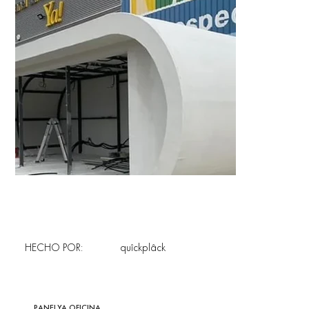
HECHO POR:
quîckplâck
PANELYA OFICINA