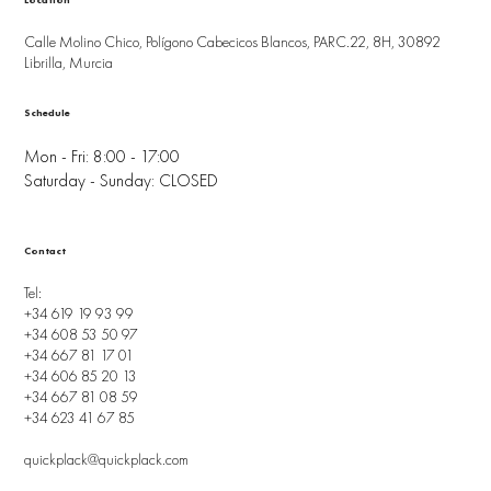
Location
Calle Molino Chico, Polígono Cabecicos Blancos, PARC.22, 8H, 30892
Librilla, Murcia
Schedule
Mon - Fri: 8:00 - 17:00
Saturday - Sunday: CLOSED
Contact
Tel:
+34 619 19 93 99
+34 608 53 50 97
+34 667 81 17 01
+34 606 85 20 13
+34 667 81 08 59
+34 623 41 67 85
quickplack@quickplack.com