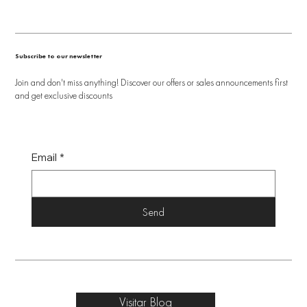
Subscribe to our newsletter
Join and don't miss anything! Discover our offers or sales announcements first
and get exclusive discounts
Email
*
Send
Visitar Blog