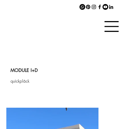
MODULE I+D
quîckplâck