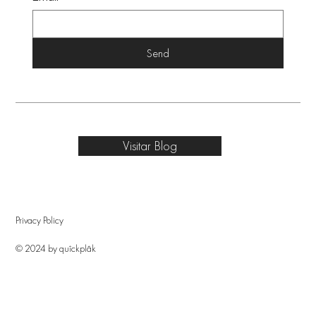
Send
Visitar Blog
Privacy Policy
© 2024 by quîckplâk