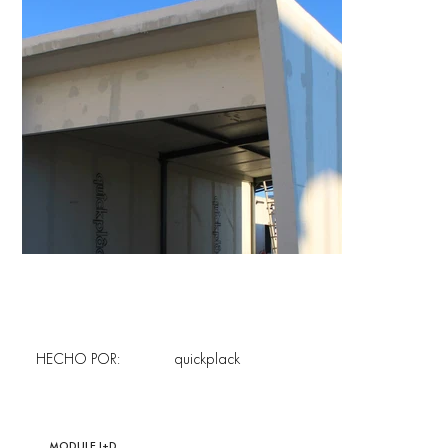
HECHO POR:
quickplack
MODULE I+D