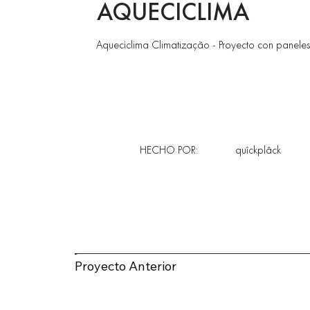
AQUECICLIMA
Aqueciclima Climatização - Proyecto con paneles q
HECHO POR:
quîckplâck
Proyecto Anterior