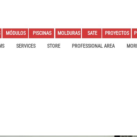
S
PROYECTOS
P
MÓDULOS
PISCINAS
MOLDURAS
SATE
MS
SERVICES
STORE
PROFESSIONAL AREA
MOR