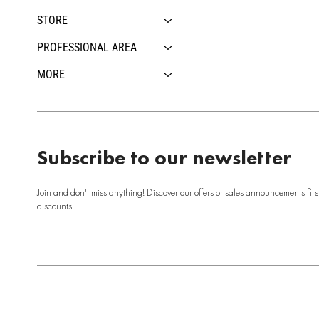
STORE
PROFESSIONAL AREA
MORE
Subscribe to our newsletter
Join and don't miss anything! Discover our offers or sales announcements firs
discounts