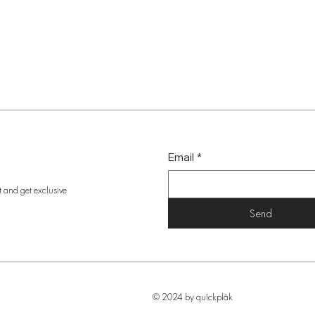
Email
*
t and get exclusive
Send
© 2024 by quîckplâk