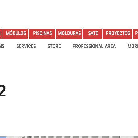
S
PROYECTOS
P
MÓDULOS
PISCINAS
MOLDURAS
SATE
MS
SERVICES
STORE
PROFESSIONAL AREA
MOR
2