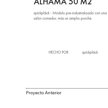
ALHAMA 50 M2
quîckplâck - Módulo pre-industrializado con una 
salón comedor, más un amplio porche.
HECHO POR:
quîckplâck
Proyecto Anterior