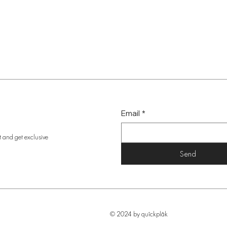
Email
*
t and get exclusive
Send
© 2024 by quîckplâk