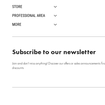
STORE
PROFESSIONAL AREA
MORE
Subscribe to our newsletter
Join and don't miss anything! Discover our offers or sales announcements firs
discounts