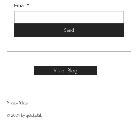
Email
*
Send
Visitar Blog
Privacy Policy
© 2024 by quîckplâk