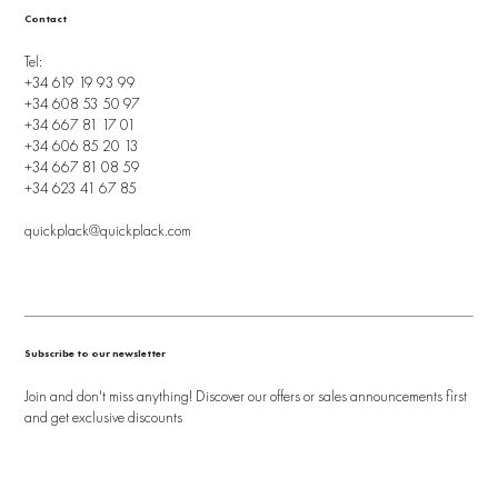
Contact
Tel:
+34 619 19 93 99
+34 608 53 50 97
+34 667 81 17 01
+34 606 85 20 13
+34 667 81 08 59
+34 623 41 67 85
quickplack@quickplack.com
Subscribe to our newsletter
Join and don't miss anything! Discover our offers or sales announcements first
and get exclusive discounts