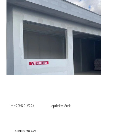
HECHO POR:
quîckplâck
ALERIN 78 M2