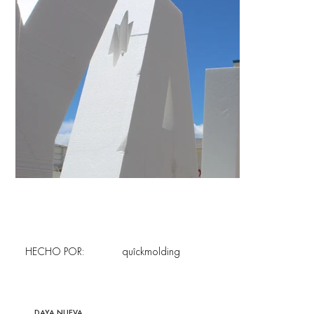
HECHO POR:
quîckmolding
DAYA NUEVA