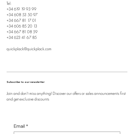
Tel:
+34 619 19 93 99
+34 608 53 50 97
+34 667 81 17 01
+34 606 85 20 13
+34 667 81 08 59
+34 623 41 67 85
quickplack@quickplack.com
Subscribe to our newsletter
Join and don't miss anything! Discover our offers or sales announcements first
and get exclusive discounts
Email
*