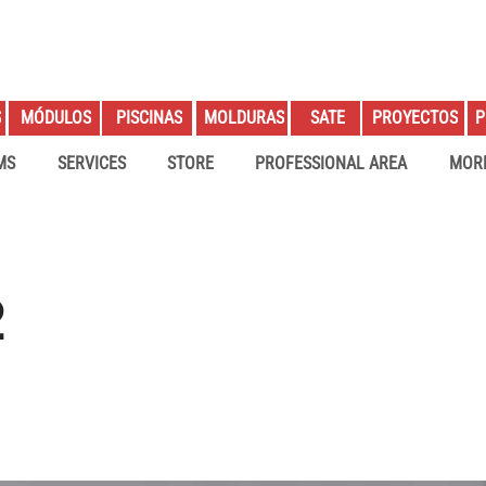
S
PROYECTOS
P
MÓDULOS
PISCINAS
MOLDURAS
SATE
MS
SERVICES
STORE
PROFESSIONAL AREA
MOR
2