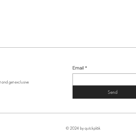
Email
*
t and get exclusive
Send
© 2024 by quîckplâk