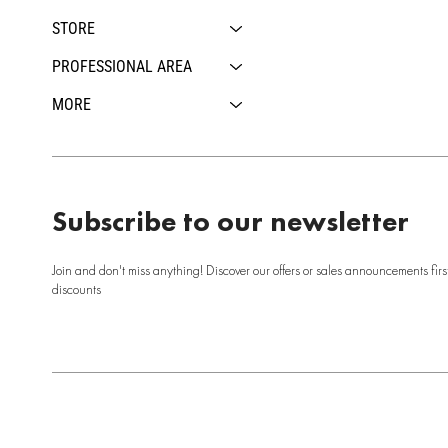
STORE
PROFESSIONAL AREA
MORE
Subscribe to our newsletter
Join and don't miss anything! Discover our offers or sales announcements firs
discounts