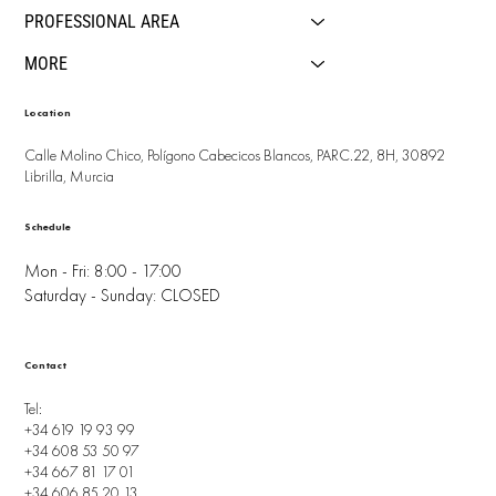
PROFESSIONAL AREA
MORE
Location
Calle Molino Chico, Polígono Cabecicos Blancos, PARC.22, 8H, 30892
Librilla, Murcia
Schedule
Mon - Fri: 8:00 - 17:00
Saturday - Sunday: CLOSED
Contact
Tel:
+34 619 19 93 99
+34 608 53 50 97
+34 667 81 17 01
+34 606 85 20 13