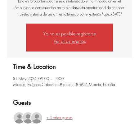
Esta es tu oportunidad, si estás interesado en la innovación en el
ámbito de la construcción no te pierdas esta oportunidad de conocer
nuestro sistema de aislamiento térmico por el exterior "quîckSATE"
Ya no es posible registrarse
Ver otros eventos
Time & Location
31 May 2024, 09:00 – 13:00
Murcia, Polígono Cabecicos Blancos, 30892, Murcia, España
Guests
+ 3 other guests