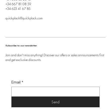
+34 667 81 08 59
+34 623 41 67 85
quickplack@quickplack.com
Subscribe to our newsletter
Join and don't miss anything! Discover our offers or sales announcements first
and get exclusive discounts
Email
*
Send