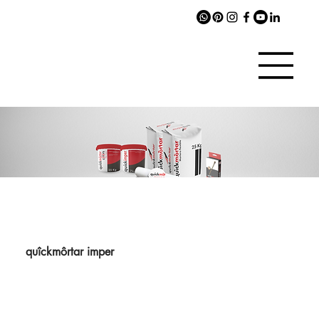
quîckmôrtar imper