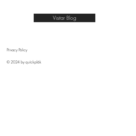
Visitar Blog
Privacy Policy
© 2024 by quîckplâk