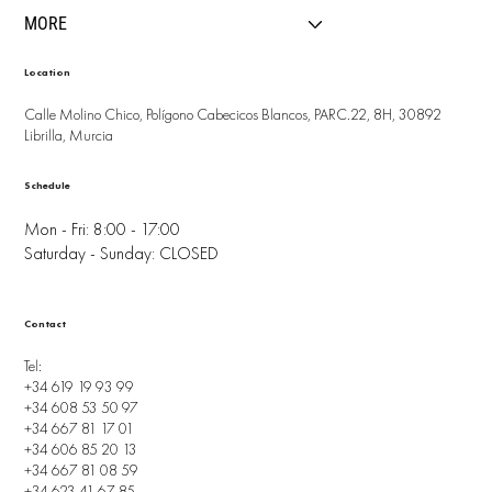
MORE
Location
Calle Molino Chico, Polígono Cabecicos Blancos, PARC.22, 8H, 30892
Librilla, Murcia
Schedule
Mon - Fri: 8:00 - 17:00
Saturday - Sunday: CLOSED
Contact
Tel:
+34 619 19 93 99
+34 608 53 50 97
+34 667 81 17 01
+34 606 85 20 13
+34 667 81 08 59
+34 623 41 67 85