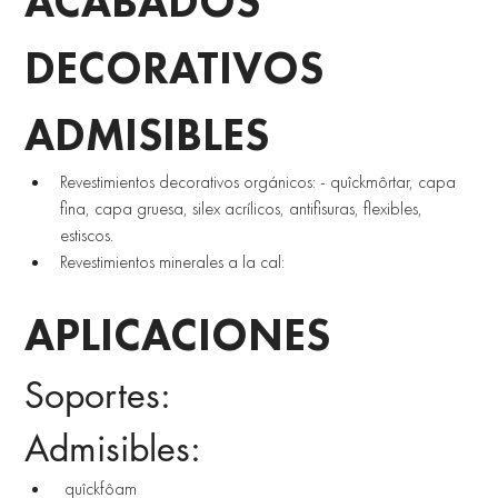
ACABADOS 
DECORATIVOS 
ADMISIBLES
Revestimientos decorativos orgánicos: - quîckmôrtar, capa 
fina, capa gruesa, silex acrílicos, antifisuras, flexibles, 
estiscos. 
Revestimientos minerales a la cal:
APLICACIONES 
Soportes: 
Admisibles:
 quîckfôam 