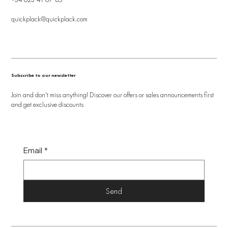
quickplack@quickplack.com
Subscribe to our newsletter
Join and don't miss anything! Discover our offers or sales announcements first
and get exclusive discounts
Email
*
Send