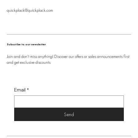
quickplack@quickplack.com
Subscribe to our newsletter
Join and don't miss anything! Discover our offers or sales announcements first
and get exclusive discounts
Email
*
Send