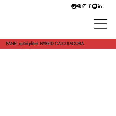
PANEL quîckplâck HYBRID CALCULADORA