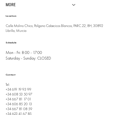
MORE
Location
Calle Molino Chico, Polígono Cabecicos Blancos, PARC.22, 8H, 30892
Librilla, Murcia
Schedule
Mon - Fri: 8:00 - 17:00
Saturday - Sunday: CLOSED
Contact
Tel:
+34 619 19 93 99
+34 608 53 50 97
+34 667 81 17 01
+34 606 85 20 13
+34 667 81 08 59
+34 623 41 67 85