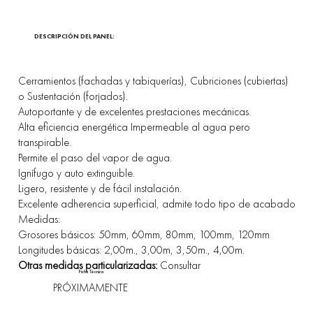
DESCRIPCIÓN DEL PANEL:
Cerramientos (fachadas y tabiquerías), Cubriciones (cubiertas)
o Sustentación (forjados).
Autoportante y de excelentes prestaciones mecánicas.
Alta eficiencia energética Impermeable al agua pero
transpirable.
Permite el paso del vapor de agua.
Ignífugo y auto extinguible.
Ligero, resistente y de fácil instalación.
Excelente adherencia superficial, admite todo tipo de acabado
Medidas:
Grosores básicos: 50mm, 60mm, 80mm, 100mm, 120mm
Longitudes básicas: 2,00m., 3,00m, 3,50m., 4,00m.
Otras medidas particularizadas:
Consultar
Ficha Técnica
PRÓXIMAMENTE