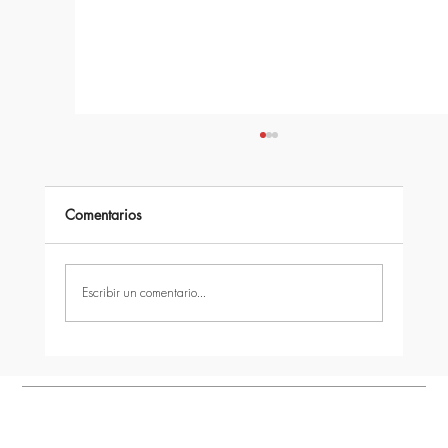
Comentarios
Escribir un comentario...
La energía más barata es la que no se
consume: sistemas de aislamiento térmico
en los edificios modernos