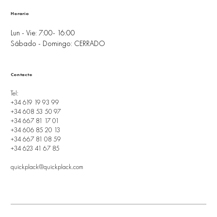
Horario
Lun - Vie: 7:00- 16:00
Sábado - Domingo: CERRADO
Contacto
Tel:
+34 619 19 93 99
+34 608 53 50 97
+34 667 81 17 01
+34 606 85 20 13
+34 667 81 08 59
+34 623 41 67 85
quickplack@quickplack.com