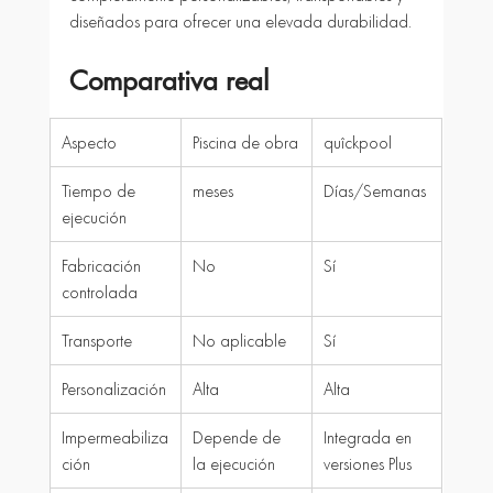
diseñados para ofrecer una elevada durabilidad.
Comparativa real
Aspecto
Piscina de obra
quîckpool
Tiempo de 
meses
Días/Semanas
ejecución
Fabricación 
No
Sí
controlada
Transporte
No aplicable
Sí
Personalización
Alta
Alta
Impermeabiliza
Depende de 
Integrada en 
ción
la ejecución
versiones Plus