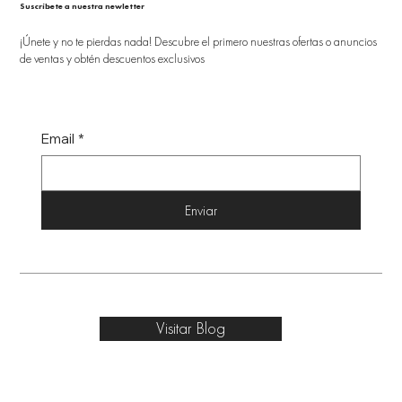
Suscríbete a nuestra newletter
¡Únete y no te pierdas nada! Descubre el primero nuestras ofertas o anuncios
de ventas y obtén descuentos exclusivos
Email
*
Enviar
Visitar Blog