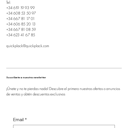
Tel:
+34 619 19 93 99
+34 608 53 50 97
+34 667 81 17 01
+34 606 85 20 13
+34 667 81 08 59
+34 623 41 67 85
quickplack@quickplack.com
Suscríbete a nuestra newletter
¡Únete y no te pierdas nada! Descubre el primero nuestras ofertas o anuncios
de ventas y obtén descuentos exclusivos
Email
*