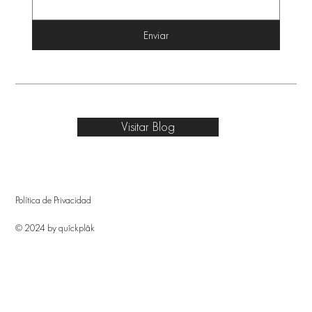
Enviar
Visitar Blog
Política de Privacidad
© 2024 by quîckplâk