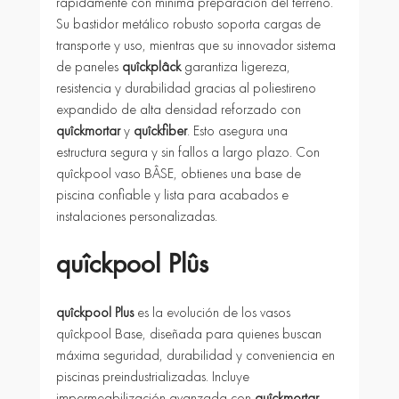
rápidamente con mínima preparación del terreno. 
Su bastidor metálico robusto soporta cargas de 
transporte y uso, mientras que su innovador sistema 
de paneles 
quîckplâck
 garantiza ligereza, 
resistencia y durabilidad gracias al poliestireno 
expandido de alta densidad reforzado con 
quîckmortar
 y 
quîckfiber
. Esto asegura una 
estructura segura y sin fallos a largo plazo. Con 
quîckpool vaso BÂSE, obtienes una base de 
piscina confiable y lista para acabados e 
instalaciones personalizadas.
quîckpool Plûs
quîckpool Plus
 es la evolución de los vasos 
quîckpool Base, diseñada para quienes buscan 
máxima seguridad, durabilidad y conveniencia en 
piscinas preindustrializadas. Incluye 
impermeabilización avanzada con 
quîckmortar 