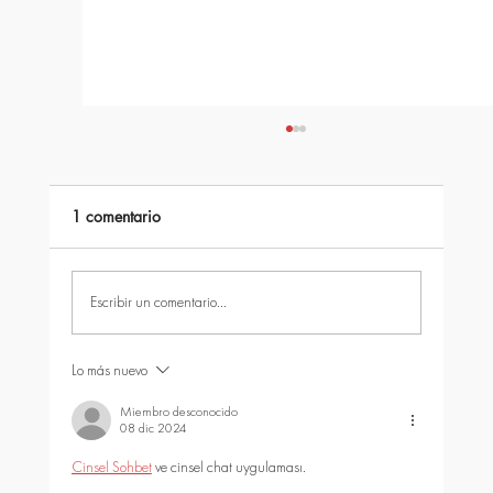
1 comentario
Escribir un comentario...
Lo más nuevo
quîckModul vs otros sistemas modulares:
¿qué diferencia realmente a una
Miembro desconocido
08 dic 2024
construcción industrializada de nueva
generación?
Cinsel Sohbet
 ve cinsel chat uygulaması.