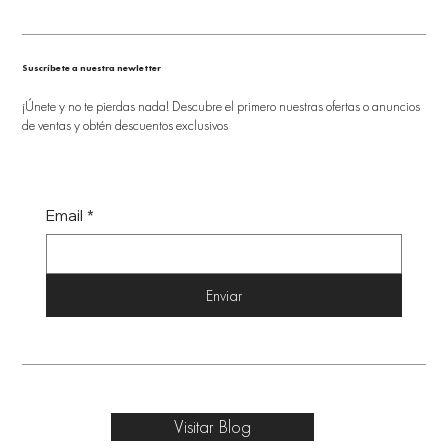
Suscríbete a nuestra newletter
¡Únete y no te pierdas nada! Descubre el primero nuestras ofertas o anuncios
de ventas y obtén descuentos exclusivos
Email
*
Enviar
Visitar Blog