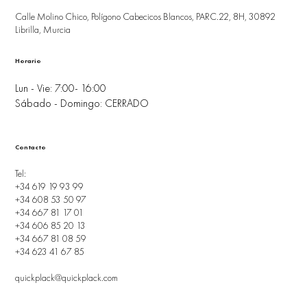
Calle Molino Chico, Polígono Cabecicos Blancos, PARC.22, 8H, 30892
Librilla, Murcia
Horario
Lun - Vie: 7:00- 16:00
Sábado - Domingo: CERRADO
Contacto
Tel:
+34 619 19 93 99
+34 608 53 50 97
+34 667 81 17 01
+34 606 85 20 13
+34 667 81 08 59
+34 623 41 67 85
quickplack@quickplack.com