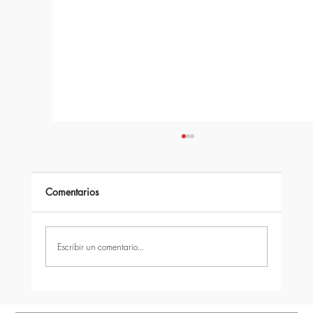
Comentarios
Escribir un comentario...
quîckModul vs otros sistemas modulares: