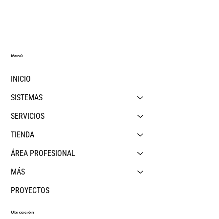
¿qué diferencia realmente a una
construcción industrializada de nueva
generación?
Menú
INICIO
SISTEMAS
SERVICIOS
TIENDA
ÁREA PROFESIONAL
MÁS
PROYECTOS
Ubicación