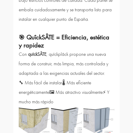
bajo estrictos controles de calidad. Cada panel se 
embala cuidadosamente y se transporta listo para 
instalar en cualquier punto de España.
🎯 
QuîckSÂTE = Eficiencia, estética 
y rapidez
Con 
quîckSÂTE
, quîckplâck propone una nueva 
forma de construir, más limpia, más controlada y 
adaptada a las exigencias actuales del sector.
🔧 Más fácil de instalar🌡️ Más eficiente 
energéticamente🖼️ Más atractivo visualmente⚡ Y 
mucho más rápido