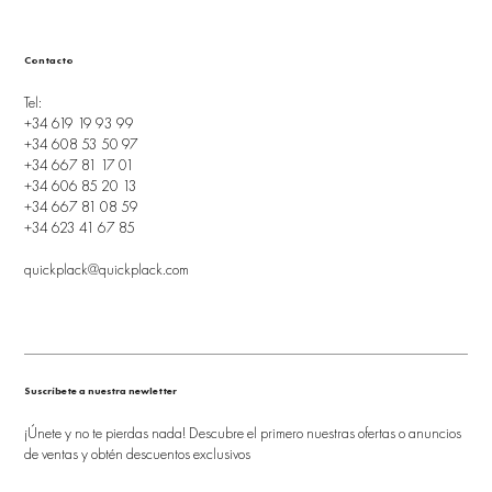
Contacto
Tel:
+34 619 19 93 99
+34 608 53 50 97
+34 667 81 17 01
+34 606 85 20 13
+34 667 81 08 59
+34 623 41 67 85
quickplack@quickplack.com
Suscríbete a nuestra newletter
¡Únete y no te pierdas nada! Descubre el primero nuestras ofertas o anuncios
de ventas y obtén descuentos exclusivos