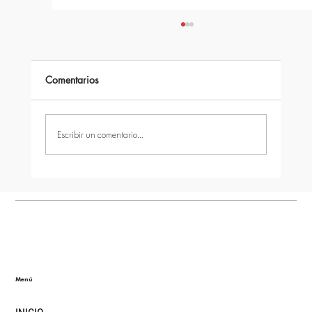
Comentarios
Escribir un comentario...
quîckModul vs otros sistemas modulares:
¿qué diferencia realmente a una
construcción industrializada de nueva
generación?
Menú