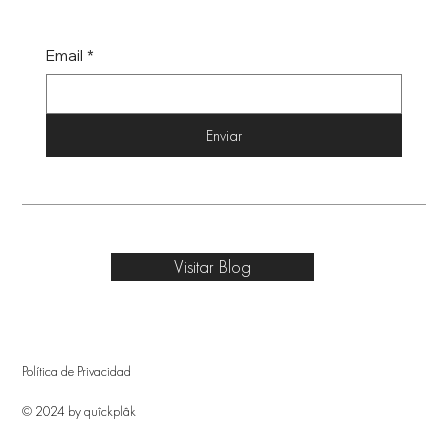
Email
*
Enviar
Visitar Blog
Política de Privacidad
© 2024 by quîckplâk