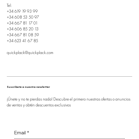
Tel:
+34 619 19 93 99
+34 608 53 50 97
+34 667 81 17 01
+34 606 85 20 13
+34 667 81 08 59
+34 623 41 67 85
quickplack@quickplack.com
Suscríbete a nuestra newletter
¡Únete y no te pierdas nada! Descubre el primero nuestras ofertas o anuncios
de ventas y obtén descuentos exclusivos
Email
*