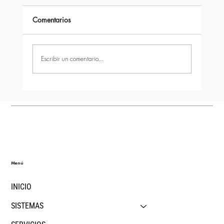
Comentarios
Escribir un comentario...
quîckModul vs otros sistemas modulares:
¿qué diferencia realmente a una
construcción industrializada de nueva
generación?
Menú
INICIO
SISTEMAS