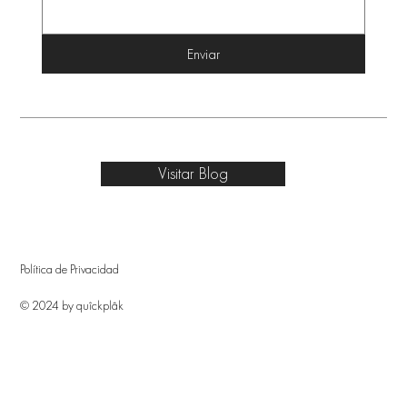
Enviar
Visitar Blog
Política de Privacidad
© 2024 by quîckplâk