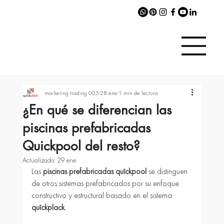
marketing trading 005
28 ene
1 min de lectura
¿En qué se diferencian las
piscinas prefabricadas
Quickpool del resto?
Actualizado:
29 ene
Las 
piscinas prefabricadas quîckpool
 se distinguen 
de otros sistemas prefabricados por su enfoque 
constructivo y estructural basado en el sistema 
quîckplack
.