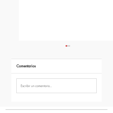
Comentarios
Escribir un comentario...
quîckModul vs otros sistemas modulares:
¿qué diferencia realmente a una