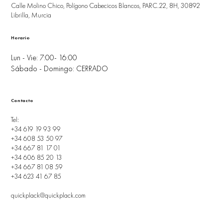
Calle Molino Chico, Polígono Cabecicos Blancos, PARC.22, 8H, 30892
Librilla, Murcia
Horario
Lun - Vie: 7:00- 16:00
Sábado - Domingo: CERRADO
Contacto
Tel:
+34 619 19 93 99
+34 608 53 50 97
+34 667 81 17 01
+34 606 85 20 13
+34 667 81 08 59
+34 623 41 67 85
quickplack@quickplack.com