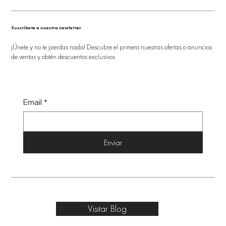
Suscríbete a nuestra newletter
¡Únete y no te pierdas nada! Descubre el primero nuestras ofertas o anuncios
de ventas y obtén descuentos exclusivos
Email
*
Enviar
Visitar Blog